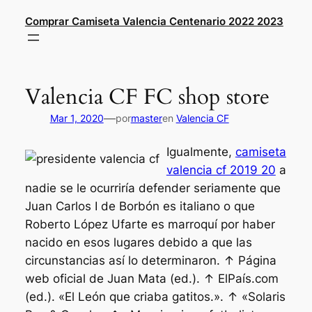
Saltar
Comprar Camiseta Valencia Centenario 2022 2023
al
contenido
Valencia CF FC shop store
—
Mar 1, 2020
por
master
en
Valencia CF
Igualmente,
camiseta
valencia cf 2019 20
a
nadie se le ocurriría defender seriamente que
Juan Carlos I de Borbón es italiano o que
Roberto López Ufarte es marroquí por haber
nacido en esos lugares debido a que las
circunstancias así lo determinaron. ↑ Página
web oficial de Juan Mata (ed.). ↑ ElPaís.com
(ed.). «El León que criaba gatitos.». ↑ «Solaris