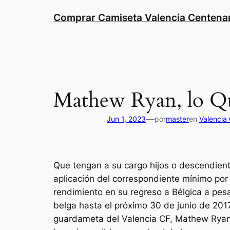
Saltar
Comprar Camiseta Valencia Centena
al
contenido
Mathew Ryan, lo Qu
—
Jun 1, 2023
por
master
en
Valencia
Que tengan a su cargo hijos o descendiente
aplicación del correspondiente mínimo por 
rendimiento en su regreso a Bélgica a pesa
belga hasta el próximo 30 de junio de 2017
guardameta del Valencia CF, Mathew Ryan, 