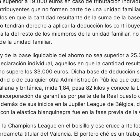
a superior a 19.000 euros en caso de tributación indivi
ntribuyentes que no formen parte de una unidad familiar
los en que la cantidad resultante de la suma de la bas
lo tendrán derecho a aplicar la deducción los contribu
a la del resto de los miembros de la unidad familiar, no
 la unidad familiar.
y de la base liquidable del ahorro no sea superior a 25.
eclaración individual, aquellos en que la cantidad resu
 no supere los 33.000 euros. Dicha base de deducción s
d o de cualquier otra Administración Pública que cubra
iana y británica, mide 1,84, pesa 82 kilos y conoce la L
incorporación de garantías por parte de la Real puesto 
 además de sus inicios en la Jupiler League de Bélgica, 
 con la elástica blanquinegra fue en la fase previa de
 a la Champions League en el bolsillo y ese cruce ante 
rdameta titular del Valencia. El portero ché es un tra