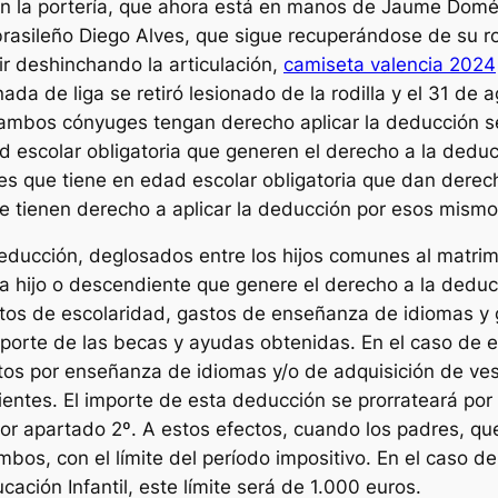
 en la portería, que ahora está en manos de Jaume Dom
brasileño Diego Alves, que sigue recuperándose de su ro
 ir deshinchando la articulación,
camiseta valencia 2024
ada de liga se retiró lesionado de la rodilla y el 31 de
ambos cónyuges tengan derecho aplicar la deducción se 
escolar obligatoria que generen el derecho a la deducció
tes que tiene en edad escolar obligatoria que dan derec
e tienen derecho a aplicar la deducción por esos mism
ducción, deglosados entre los hijos comunes al matrimon
ada hijo o descendiente que genere el derecho a la deduc
tos de escolaridad, gastos de enseñanza de idiomas y g
importe de las becas y ayudas obtenidas. En el caso de 
s por enseñanza de idiomas y/o de adquisición de vestu
entes. El importe de esta deducción se prorrateará por
ior apartado 2º. A estos efectos, cuando los padres, que
bos, con el límite del período impositivo. En el caso d
ucación Infantil, este límite será de 1.000 euros.