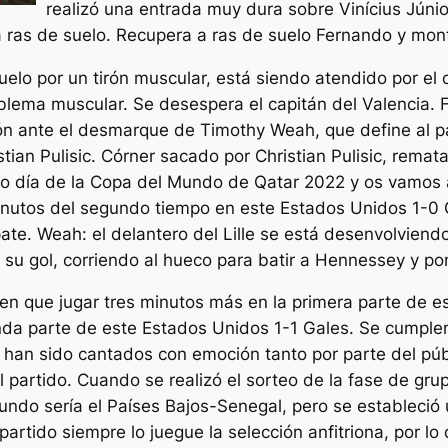
realizó una entrada muy dura sobre Vinícius Júni
ras de suelo. Recupera a ras de suelo Fernando y monta 
elo por un tirón muscular, está siendo atendido por el 
blema muscular. Se desespera el capitán del Valencia. F
balón ante el desmarque de Timothy Weah, que define al pa
ian Pulisic. Córner sacado por Christian Pulisic, remat
o día de la Copa del Mundo de Qatar 2022 y os vamos a
utos del segundo tiempo en este Estados Unidos 1-0 Ga
te. Weah: el delantero del Lille se está desenvolviend
su gol, corriendo al hueco para batir a Hennessey y pon
n que jugar tres minutos más en la primera parte de es
da parte de este Estados Unidos 1-1 Gales. Se cumplen
an sido cantados con emoción tanto por parte del púb
 partido. Cuando se realizó el sorteo de la fase de gru
undo sería el Países Bajos-Senegal, pero se estableció 
rtido siempre lo juegue la selección anfitriona, por lo 