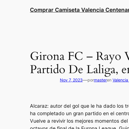
Saltar
Comprar Camiseta Valencia Centena
al
contenido
Girona FC – Rayo V
Partido De Laliga, 
—
Nov 7, 2023
por
master
en
Valencia
Alcaraz: autor del gol que le ha dado los 
ha completado un gran partido en el centr
Vuelve a revivir los mejores momentos del 
octavos de final de la Europa League. Guio