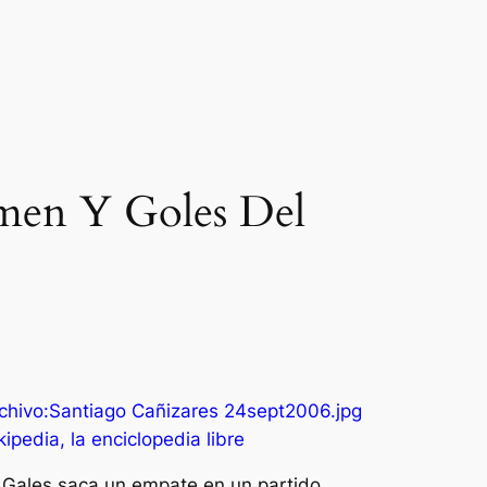
umen Y Goles Del
o. Gales saca un empate en un partido