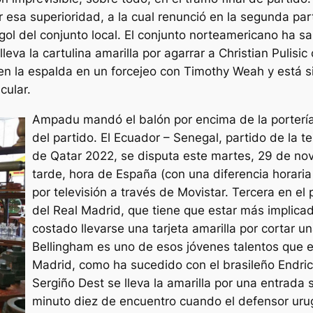
sa superioridad, a la cual renunció en la segunda part
ol del conjunto local. El conjunto norteamericano ha sal
leva la cartulina amarilla por agarrar a Christian Pulisic
n la espalda en un forcejeo con Timothy Weah y está si
cular.
Ampadu mandó el balón por encima de la portería 
del partido. El Ecuador – Senegal, partido de la 
de Qatar 2022, se disputa este martes, 29 de novi
tarde, hora de España (con una diferencia horaria
por televisión a través de Movistar. Tercera en el 
del Real Madrid, que tiene que estar más implicad
costado llevarse una tarjeta amarilla por cortar 
Bellingham es uno de esos jóvenes talentos que enc
Madrid, como ha sucedido con el brasileño Endric
Sergiño Dest se lleva la amarilla por una entrada
minuto diez de encuentro cuando el defensor uru