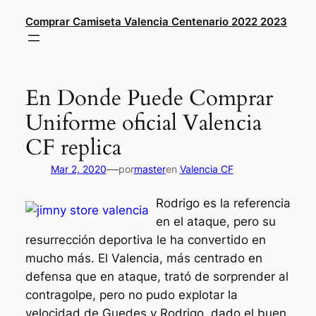
Saltar
Comprar Camiseta Valencia Centenario 2022 2023
al
contenido
En Donde Puede Comprar
Uniforme oficial Valencia
CF replica
—
Mar 2, 2020
por
master
en
Valencia CF
Rodrigo es la referencia
en el ataque, pero su
resurrección deportiva le ha convertido en
mucho más. El Valencia, más centrado en
defensa que en ataque, trató de sorprender al
contragolpe, pero no pudo explotar la
velocidad de Guedes y Rodrigo, dado el buen