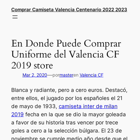
Saltar
Comprar Camiseta Valencia Centenario 2022 2023
al
contenido
En Donde Puede Comprar
Uniforme del Valencia CF
2019 store
—
Mar 2, 2020
por
master
en
Valencia CF
Blanca y radiante, pero a cero euros. Destacó,
entre ellos, el jugado por los españoles el 21
de mayo de 1933,
camiseta inter de milan
2019
fecha en la que se dio la mayor goleada
a favor de su historia tras vencer por trece
goles a cero a la selección búlgara. El 23 de
noviembre se cumple medio año desde que el