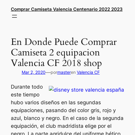
Saltar
Comprar Camiseta Valencia Centenario 2022 2023
al
contenido
En Donde Puede Comprar
Camiseta 2 equipacion
Valencia CF 2018 shop
—
Mar 2, 2020
por
master
en
Valencia CF
Durante todo
este tiempo
hubo varios diseños en las segundas
equipaciones, pasando del color gris, rojo y
azul, blanco y negro. En el caso de la segunda
equipación, el club madridista elige por el
negro. La parte agridulce del uniforme bético