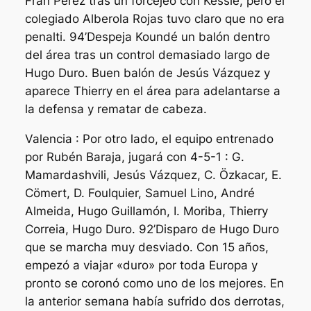
Fran Pérez tras un forcejeo con Kessie, pero el
colegiado Alberola Rojas tuvo claro que no era
penalti. 94’Despeja Koundé un balón dentro
del área tras un control demasiado largo de
Hugo Duro. Buen balón de Jesús Vázquez y
aparece Thierry en el área para adelantarse a
la defensa y rematar de cabeza.
Valencia : Por otro lado, el equipo entrenado
por Rubén Baraja, jugará con 4-5-1 : G.
Mamardashvili, Jesús Vázquez, C. Özkacar, E.
Cömert, D. Foulquier, Samuel Lino, André
Almeida, Hugo Guillamón, I. Moriba, Thierry
Correia, Hugo Duro. 92’Disparo de Hugo Duro
que se marcha muy desviado. Con 15 años,
empezó a viajar «duro» por toda Europa y
pronto se coronó como uno de los mejores. En
la anterior semana había sufrido dos derrotas,