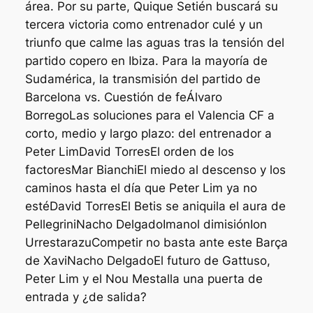
área. Por su parte, Quique Setién buscará su
tercera victoria como entrenador culé y un
triunfo que calme las aguas tras la tensión del
partido copero en Ibiza. Para la mayoría de
Sudamérica, la transmisión del partido de
Barcelona vs. Cuestión de feÁlvaro
BorregoLas soluciones para el Valencia CF a
corto, medio y largo plazo: del entrenador a
Peter LimDavid TorresEl orden de los
factoresMar BianchiEl miedo al descenso y los
caminos hasta el día que Peter Lim ya no
estéDavid TorresEl Betis se aniquila el aura de
PellegriniNacho DelgadoImanol dimisiónIon
UrrestarazuCompetir no basta ante este Barça
de XaviNacho DelgadoEl futuro de Gattuso,
Peter Lim y el Nou Mestalla una puerta de
entrada y ¿de salida?