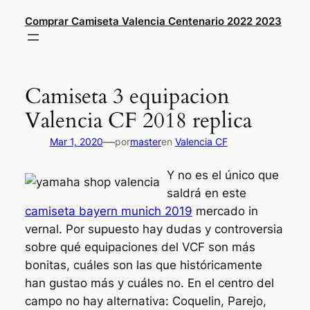
Saltar
Comprar Camiseta Valencia Centenario 2022 2023
al
contenido
Camiseta 3 equipacion
Valencia CF 2018 replica
—
Mar 1, 2020
por
master
en
Valencia CF
Y no es el único que
saldrá en este
camiseta bayern munich 2019
mercado in
vernal. Por supuesto hay dudas y controversia
sobre qué equipaciones del VCF son más
bonitas, cuáles son las que históricamente
han gustao más y cuáles no. En el centro del
campo no hay alternativa: Coquelin, Parejo,