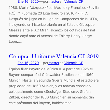
—
Ene 16, 2020
por
master
en
Valencia CF
1988: Martín Vázquez (Real Madrid) y Francisco (Sevilla
F.C). ↑ «Jornada 23 Liga Iberdrola 2016-17: F.C.
Después de jugar en la Liga de Campeones de la UEFA,
incluyendo un histórico triunfo en el Estadio Giuseppe
Meazza ante el AC Milan, alcanzó los octavos de final
donde cayó ante el Arsenal de Thierry Henry. Jorge
López…
Comprar Uniforme Valencia CF 2019
—
Ene 16, 2020
por
master
en
Valencia CF
Equipo filial: Bayern de Múnich II. A partir de 1925 el
Bayern compartió el Grünwalder Stadion con el 1860
Múnich. Hasta la Segunda Guerra Mundial el estadio era
propiedad del 1860 Múnich, y es todavía conocido
coloquialmente como «Sechz’ger Stadium». Stefan
Ziffzer, director del 1860 Múnich en su momento: Sin
este préstamo del Bayern, hubiésemos…