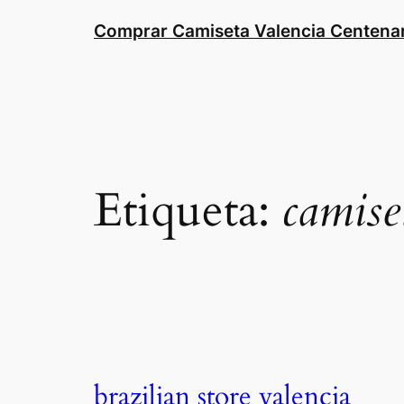
Saltar
Comprar Camiseta Valencia Centena
al
contenido
Etiqueta:
camise
brazilian store valencia